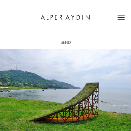
A L P E R  A Y D I N
BEND